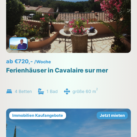
ab €720,-
/Woche
Ferienhäuser in Cavalaire sur mer
2
4 Betten
1 Bad
größe 60 m
Immobilien Kaufangebote
Jetzt mieten