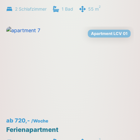
2
2 Schlafzimmer
1 Bad
55 m
Apartment LCV 01
ab 720,-
/Woche
Ferienapartment
2