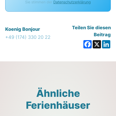
Sie stimmen der
Datenschutzerklärung
Teilen Sie diesen
Koenig Bonjour
Beitrag
+49 (174) 330 20 22
Facebook
X
Li
Ähnliche
Ferienhäuser