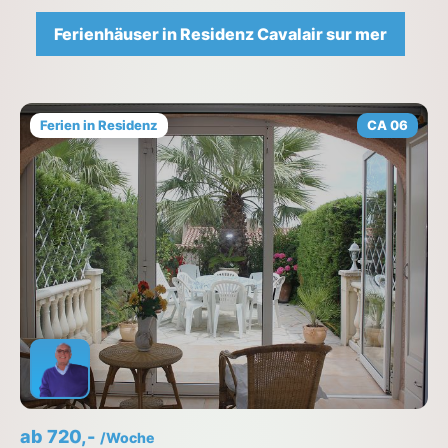
Ferienhäuser in Residenz Cavalair sur mer
Ferien in Residenz
CA 06
ab 720,-
/Woche