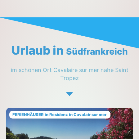
Urlaub in
Südfrankreich
im schönen Ort Cavalaire sur mer nahe Saint
Tropez
FERIENHÄUSER in Residenz in Cavalair sur mer