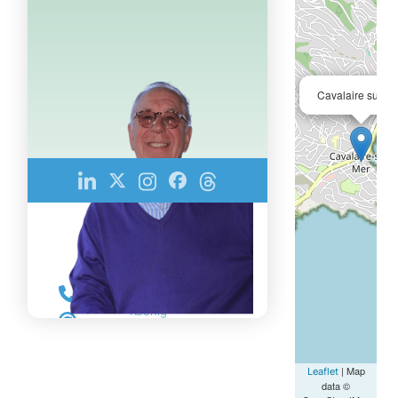
Cavalaire sur m
Karl König
+49(174) 330 20
22
Koenig-
Bonjour@web.de
| Map
Leaflet
data ©