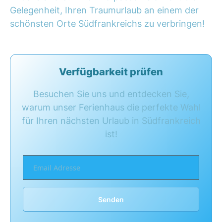
Gelegenheit, Ihren Traumurlaub an einem der
schönsten Orte Südfrankreichs zu verbringen!
Verfügbarkeit prüfen
Besuchen Sie uns und entdecken Sie,
warum unser Ferienhaus die perfekte Wahl
für Ihren nächsten Urlaub in Südfrankreich
ist!
Senden