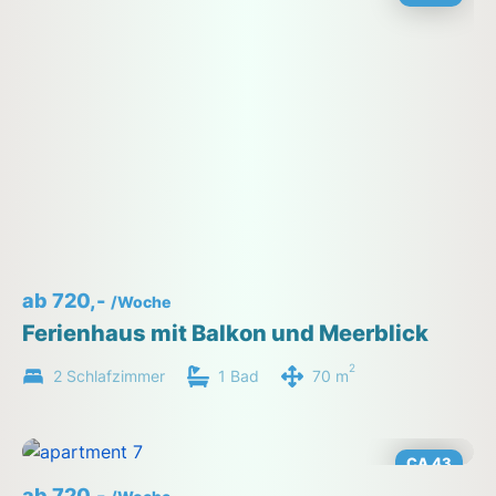
ab 720,-
/Woche
Ferienhaus mit Balkon und Meerblick
2
2 Schlafzimmer
1 Bad
70 m
CA 43
ab 720,-