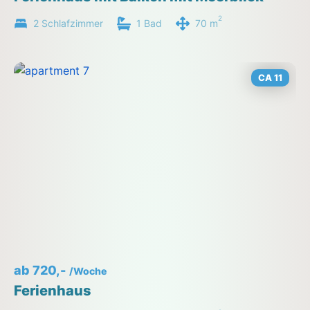
2
2 Schlafzimmer
1 Bad
70 m
CA 11
ab 720,-
/Woche
Ferienhaus