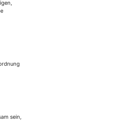
igen,
le
rordnung
sam sein,