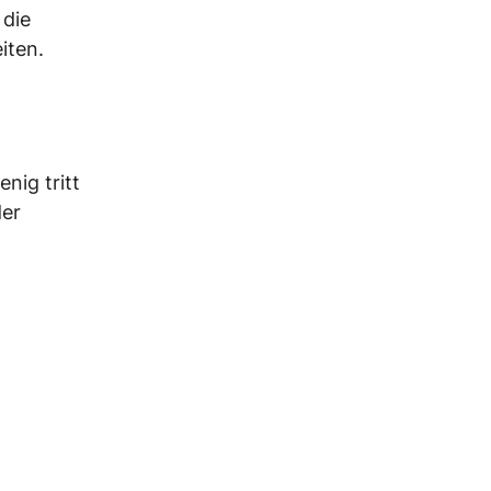
 die
iten.
nig tritt
der