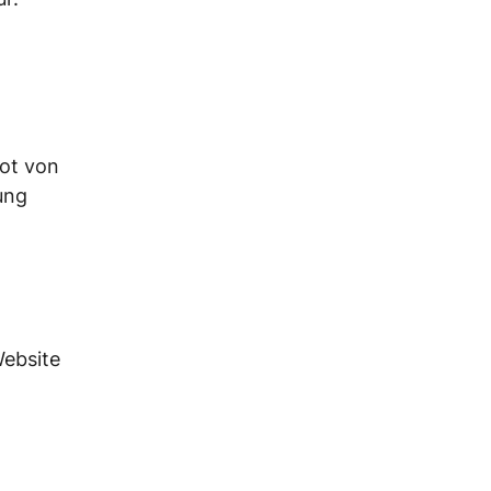
ot von
ung
Website