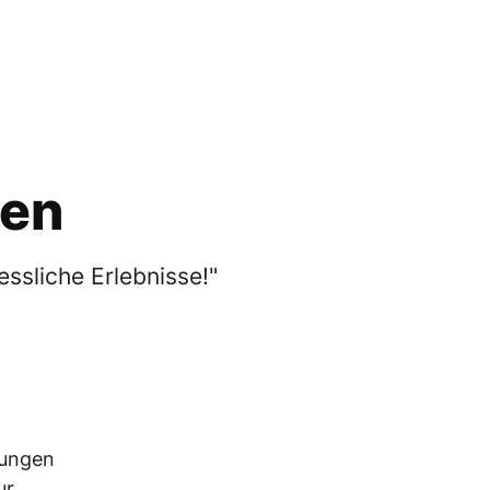
VERFÜGBARKEIT
UNSERE KAUFANGEBOTE
PRÜFEN
gen
ssliche Erlebnisse!"
gungen
r.