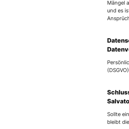
Mängel a
und es is
Ansprüc
Datens
Datenv
Persönl
(DSGVO) 
Schlus
Salvato
Sollte e
bleibt d