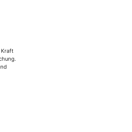
 Kraft
ichung.
und