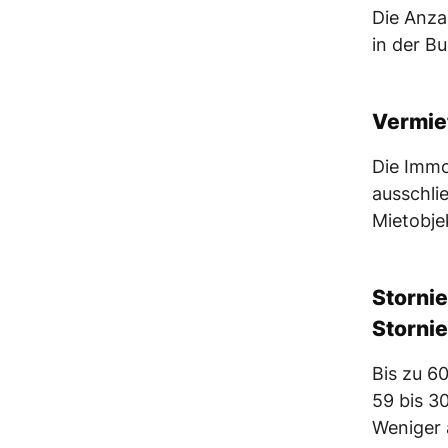
Die Anza
in der B
Vermie
Die Immo
ausschlie
Mietobje
Storni
Storni
Bis zu 6
59 bis 3
Weniger 