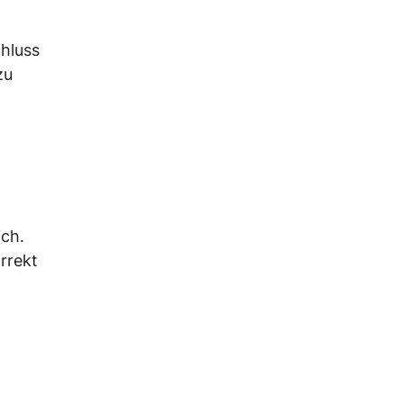
chluss
zu
ich.
rrekt