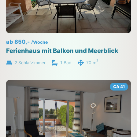
ab 850,-
/Woche
Ferienhaus mit Balkon und Meerblick
2
2 Schlafzimmer
1 Bad
70 m
CA 41