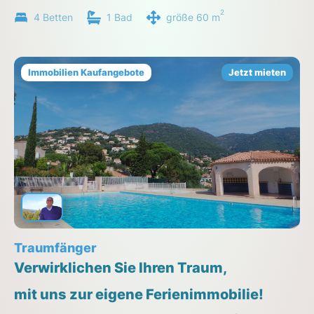
2
4 Betten
1 Bad
größe 60 m
Immobilien Kaufangebote
Jetzt mieten
Traumfänger
Verwirklichen Sie Ihren Traum,
mit uns zur eigene Ferienimmobilie!