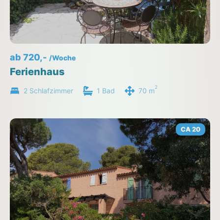
ab 720,-
/Woche
Ferienhaus
2
2 Schlafzimmer
1 Bad
70 m
CA 20