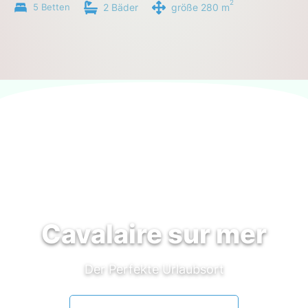
2
5 Betten
2 Bäder
größe 280 m
Cavalaire sur mer
Der Perfekte Urlaubsort