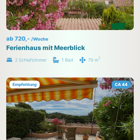
ab 720,-
/Woche
Ferienhaus mit Meerblick
2
2 Schlafzimmer
1 Bad
70 m
Empfehlung
CA 44