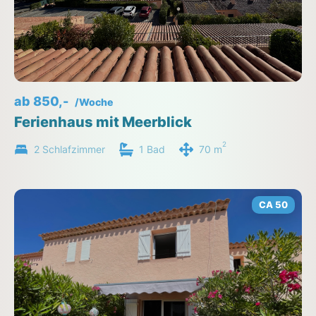
ab 850,-
/Woche
Ferienhaus mit Meerblick
2
2 Schlafzimmer
1 Bad
70 m
CA 50