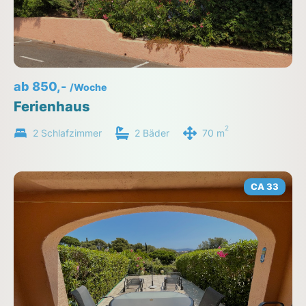
ab 850,-
/Woche
Ferienhaus
2
2 Schlafzimmer
2 Bäder
70 m
CA 33