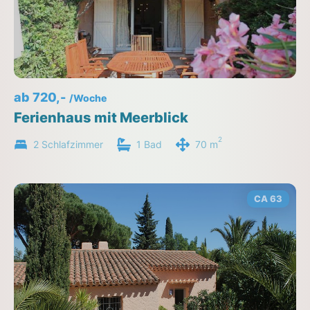
ab 720,-
/Woche
Ferienhaus mit Meerblick
2
2 Schlafzimmer
1 Bad
70 m
CA 63