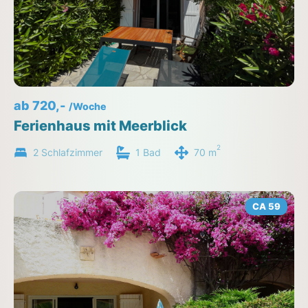
ab 720,-
/Woche
Ferienhaus mit Meerblick
2
2 Schlafzimmer
1 Bad
70 m
CA 59