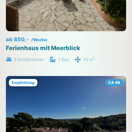
ab 850,-
/Woche
Ferienhaus mit Meerblick
2
2 Schlafzimmer
1 Bad
70 m
Empfehlung
CA 46